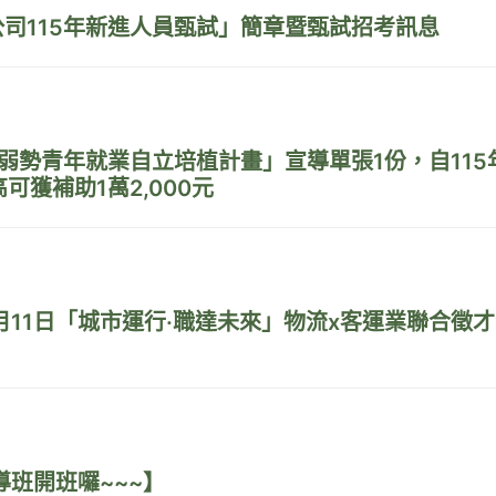
司115年新進人員甄試」簡章暨甄試招考訊息
弱勢青年就業自立培植計畫」宣導單張1份，自115
獲補助1萬2,000元
月11日「城市運行·職達未來」物流x客運業聯合徵
輔導班開班囉~~~】