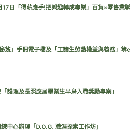
月17日「得薪應手!把興趣轉成專業」百貨×零售業
手秘笈」手冊電子檔及「工讀生勞動權益與義務」等
院「護理及長照應屆畢業生早鳥入職獎勵專案」
中心辦理「D.O.G. 職涯探索工作坊」