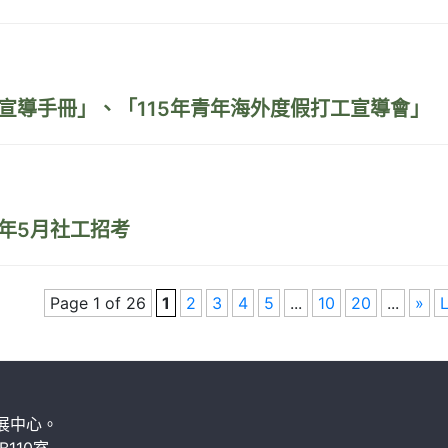
工宣導手冊」、「115年青年海外度假打工宣導會」
年5月社工招考
Page 1 of 26
1
2
3
4
5
...
10
20
...
»
L
展中心。