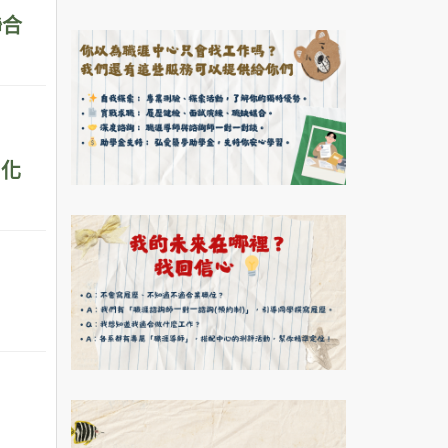
聯合
e化