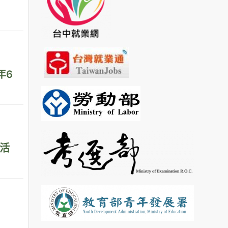
年6
才活